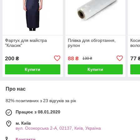
Фартух для майстра
Плівка для обгортання,
Коси
"Класик"
рулон
воло
200
88
77
₴
₴
130 ₴
Купити
Купити
Про нас
82% позитивних з 23 відгуків за рік
Працює з 08.01.2020
м. Київ
вул. Осокорська 2-А, 02137, Київ, Україна
Контакти