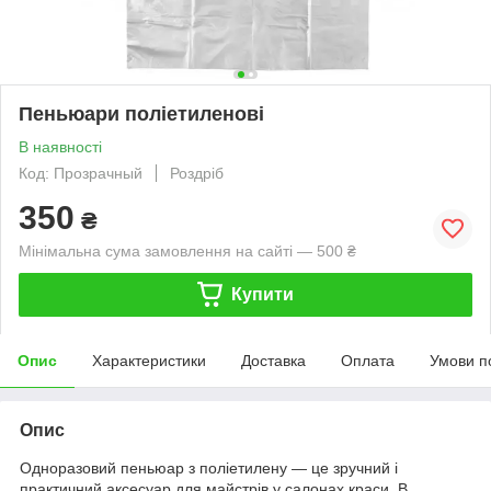
Пеньюари поліетиленові
В наявності
Код: Прозрачный
Роздріб
350
₴
Мінімальна сума замовлення на сайті — 500 ₴
Купити
Опис
Характеристики
Доставка
Оплата
Умови п
Опис
Одноразовий пеньюар з поліетилену — це зручний і
практичний аксесуар для майстрів у салонах краси. В