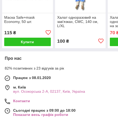
Маска Safe+mask
Халат одноразовий на
Хала
Economy, 50 шт.
зав'язках, СМС, 140 см,
одно
L/XL
на з
M/L
115
70
₴
100
₴
Купити
Про нас
82% позитивних з 23 відгуків за рік
Працює з 08.01.2020
м. Київ
вул. Осокорська 2-А, 02137, Київ, Україна
Контакти
Сьогодні працює з 09:00 до 18:00
Показати весь графік роботи