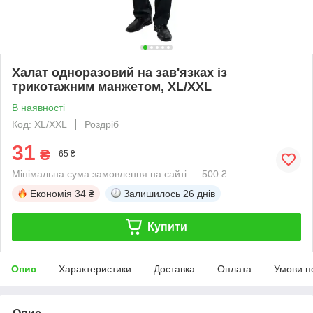
Халат одноразовий на зав'язках із
трикотажним манжетом, ХL/XXL
В наявності
Код: ХL/XXL
Роздріб
31
₴
65 ₴
Мінімальна сума замовлення на сайті — 500 ₴
Економія
34 ₴
Залишилось
26 днів
Купити
Опис
Характеристики
Доставка
Оплата
Умови п