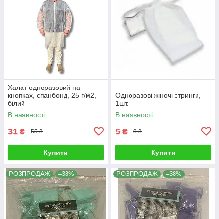
Халат одноразовий на
кнопках, спанбонд, 25 г/м2,
Одноразові жіночі стринги,
білий
1шт.
В наявності
В наявності
31
5
₴
₴
55 ₴
8 ₴
Купити
Купити
РОЗПРОДАЖ
–38%
РОЗПРОДАЖ
–38%