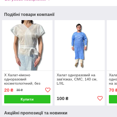
Подібні товари компанії
Х Халат-кімоно
Халат одноразовий на
Хала
одноразовий
зав'язках, СМС, 140 см,
одно
косметологічний, без
L/XL
на з
рукава
M/L
20
70
₴
30 ₴
100
₴
Купити
Акційні пропозиції та новинки