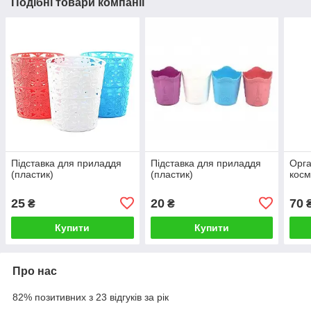
Подібні товари компанії
Підставка для приладдя
Підставка для приладдя
Орга
(пластик)
(пластик)
косм
25
20
70
₴
₴
Купити
Купити
Про нас
82% позитивних з 23 відгуків за рік