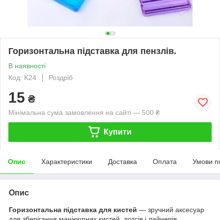
Горизонтальна підставка для пензлів.
В наявності
Код: K24
Роздріб
15
₴
Мінімальна сума замовлення на сайті — 500 ₴
Купити
Опис
Характеристики
Доставка
Оплата
Умови п
Опис
Горизонтальна підставка для кистей
— зручний аксесуар
для зберігання манікюрних кистей, дотсів і лайнерів.