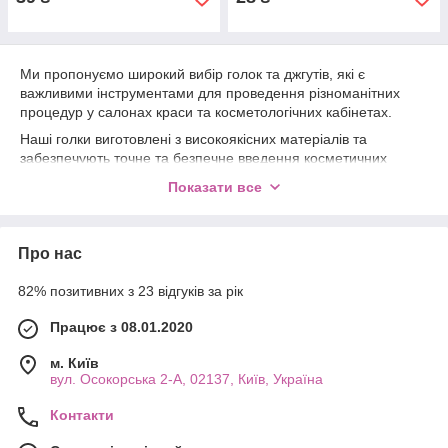
Ми пропонуємо широкий вибір голок та джгутів, які є
важливими інструментами для проведення різноманітних
процедур у салонах краси та косметологічних кабінетах.
Наші голки виготовлені з високоякісних матеріалів та
забезпечують точне та безпечне введення косметичних
препаратів. Вони ідеально підходять для використання у
Показати все
процедурах мезотерапії, біоревіталізації, а також для
ін'єкційної терапії.
Джгути є незамінним аксесуаром для проведення процедур,
Про нас
пов'язаних з венозним доступом, таких як введення філерів
або проведення інфузійної терапії. Наші джгути забезпечують
82% позитивних з 23 відгуків за рік
надійну фіксацію вени, що дозволяє провести процедуру
максимально ефективно та безпечно.
Працює з 08.01.2020
Вибирайте з нашого асортименту відповідні голки та джгути
м. Київ
для вашої конкретної процедури. Довіртеся нашим
вул. Осокорська 2-А, 02137, Київ, Україна
продуктам, щоб забезпечити високий рівень професіоналізму
та безпеки у вашій роботі. Купуйте у нас сьогодні та
Контакти
насолоджуйтесь якісними інструментами для вашої
косметологічної практики!