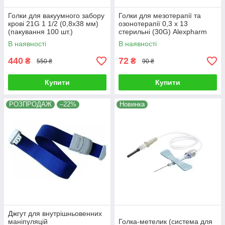
Голки для вакуумного забору
Голки для мезотерапії та
крові 21G 1 1/2 (0,8x38 мм)
озонотерапії 0,3 х 13
(пакування 100 шт.)
стерильні (30G) Alexpharm
В наявності
В наявності
440
72
₴
₴
550 ₴
90 ₴
Купити
Купити
РОЗПРОДАЖ
–22%
Новинка
Джгут для внутрішньовенних
маніпуляцій
Голка-метелик (система для