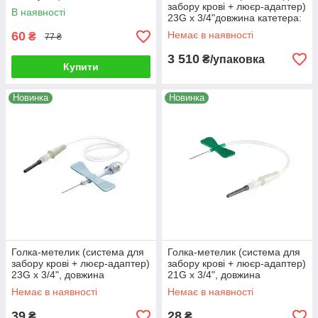
забору крові + люєр-адаптер)
В наявності
23G x 3/4"довжина катетера:
7 1/2", (19 см),ТМ Vacuette
60
Немає в наявності
₴
77 ₴
3 510
₴/упаковка
Купити
Новинка
Новинка
Голка-метелик (система для
Голка-метелик (система для
забору крові + люєр-адаптер)
забору крові + люєр-адаптер)
23G х 3/4", довжина
21G x 3/4", довжина
катетера: 7 1/2" 19 см,, ТМ
катетера: 12" (30 см), ТМ
Немає в наявності
Немає в наявності
Vacuette
Vacuette
39
28
₴
₴