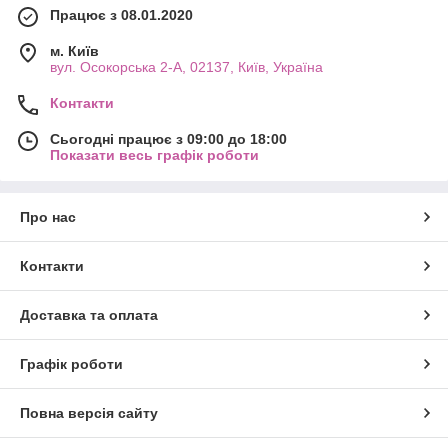
Працює з 08.01.2020
Не витрачайте час на пошуки потрібного продукту серед
безладу. З нашими органайзерами для косметики та дайте
м. Київ
своєму макіяжу та догляду за собою новий рівень
вул. Осокорська 2-А, 02137, Київ, Україна
організованості та стилю!
Контакти
Сьогодні працює з 09:00 до 18:00
Показати весь графік роботи
Про нас
Контакти
Доставка та оплата
Графік роботи
Повна версія сайту