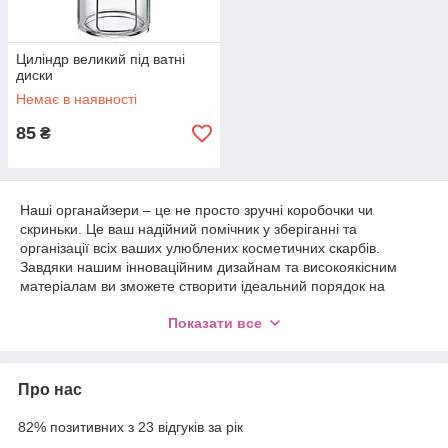
Циліндр великий під ватні
диски
Немає в наявності
85
₴
Наші органайзери – це не просто зручні коробочки чи
скриньки. Це ваш надійний помічник у зберіганні та
організації всіх ваших улюблених косметичних скарбів.
Завдяки нашим інноваційним дизайнам та високоякісним
матеріалам ви зможете створити ідеальний порядок на
вашому макіяжному столику або у ванній кімнаті.
Показати все
У нас ви знайдете органайзери різних форм, розмірів та
кольорів, щоб кожна деталь вашого косметичного арсеналу
знайшла своє місце та була легко доступною у потрібний
Про нас
момент. Незалежно від того, чи ви є професійним візажистом
або просто любите експериментувати з макіяжем в домашніх
82% позитивних з 23 відгуків за рік
умовах, наші органайзери допоможуть вам зробити процес
догляду за собою ще приємнішим і зручнішим.