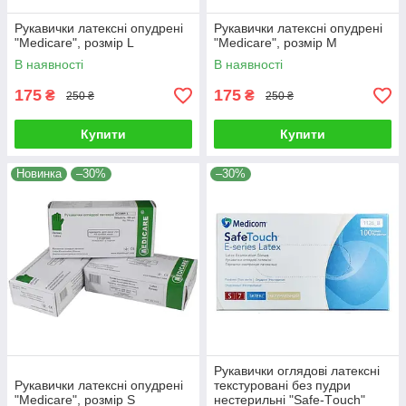
Рукавички латексні опудрені
Рукавички латексні опудрені
"Medicare", розмір L
"Medicare", розмір M
В наявності
В наявності
175
175
₴
₴
250 ₴
250 ₴
Купити
Купити
Новинка
–30%
–30%
Рукавички оглядові латексні
Рукавички латексні опудрені
текстуровані без пудри
"Medicare", розмір S
нестерильні "Safe-Тouch"