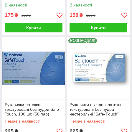
(100штук/50 пар)
В наявності
В наявності
175
158
₴
₴
250 ₴
225 ₴
Купити
Купити
РОЗПРОДАЖ
Рукавички латексні
Рукавички оглядові латексні
текстуровані без пудри Safe-
текстуровані без пудри
Touch, 100 шт. (50 пар)
нестерильні "Safe-Тouch"
(100штук/50 пар)
Немає в наявності
Немає в наявності
225
225
₴
₴