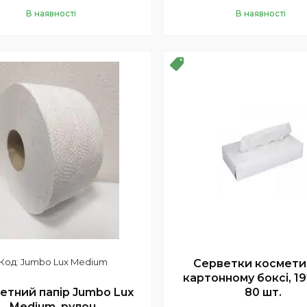
В наявності
В наявності
Купити
Купити
нка
Новинка
Jumbo Lux Medium
Серветки косметич
картонному боксі, 19
етний папір Jumbo Lux
80 шт.
Medium, рулон