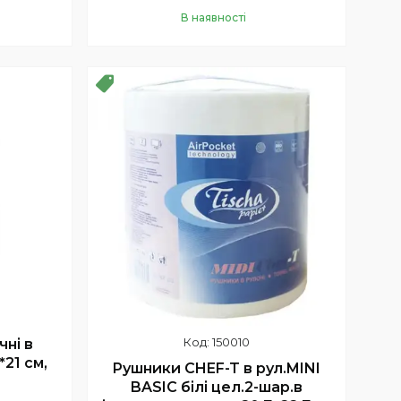
В наявності
Купити
Новинка
150010
ні в
*21 см,
Рушники CHEF-T в рул.MINI
BASIC білі цел.2-шар.в