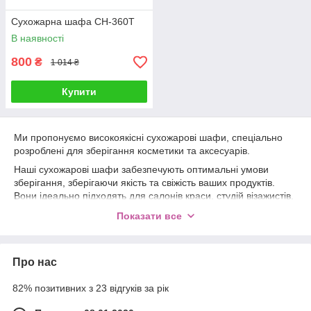
Сухожарна шафа CH-360T
В наявності
800
₴
1 014 ₴
Купити
Ми пропонуємо високоякісні сухожарові шафи, спеціально
розроблені для зберігання косметики та аксесуарів.
Наші сухожарові шафи забезпечують оптимальні умови
зберігання, зберігаючи якість та свіжість ваших продуктів.
Вони ідеально підходять для салонів краси, студій візажистів,
медичних закладів та домашнього використання.
Показати все
З різними варіантами розмірів і конфігурацій наші сухожарові
шафи легко вписуються в будь-який робочий простір,
забезпечуючи зручність використання та естетичний
Про нас
зовнішній вигляд.
Довіртеся нашим сухожаровим шафам, щоб забезпечити
82% позитивних з 23 відгуків за рік
довговічність та безпеку вашої косметики. Купуйте у нас