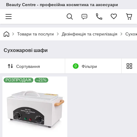
Beauty Centre - професійна косметика та аксесуари
Товари та послуги
Дезінфекція та стерилізація
Сухо
Сухожарові шафи
Сортування
0
Фільтри
РОЗПРОДАЖ
–21%