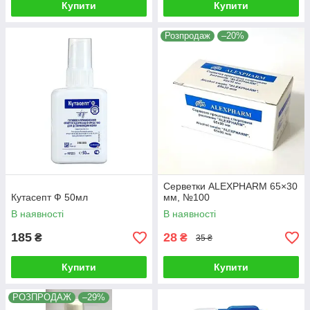
Купити
Купити
Розпродаж
–20%
Серветки ALEXPHARM 65×30
Кутасепт Ф 50мл
мм, №100
В наявності
В наявності
185
28
₴
₴
35 ₴
Купити
Купити
РОЗПРОДАЖ
–29%