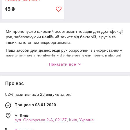
45
₴
Ми пропонуємо широкий асортимент товарів для дезінфекції
рук, забезпечуючи надійний захист від бактерій, вірусів та
інших патогенних мікроорганізмів.
Наші засоби для дезінфекції рук розроблені з використанням
високоякісних інгредієнтів, які ефективно знищують шкідливі
мікроби, не викликаючи подразнення чи сухість шкіри. Вони
Показати все
ідеально підходять для використання в салонах краси,
медичних закладах, громадських місцях та у повсякденному
житті.
Про нас
З нашими продуктами для дезінфекції рук ви можете бути
впевнені, що ваша шкіра буде захищена і безпечна. Ми
82% позитивних з 23 відгуків за рік
пропонуємо різноманітні форми та типи засобів – від рідких
антисептиків до спреїв та гелів – щоб задовольнити усі ваші
Працює з 08.01.2020
потреби та уподобання.
м. Київ
Довіртеся нам, щоб забезпечити вашу безпеку та
вул. Осокорська 2-А, 02137, Київ, Україна
благополуччя. Купуйте у нас сьогодні та насолоджуйтесь
чистотою та захистом, який ми надаємо вашим рукам!