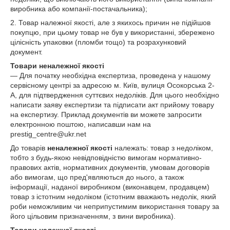
виробника або компанії-постачальника);
2. Товар належної якості, але з якихось причин не підійшов
покупцю, при цьому товар не був у використанні, збережено
цілісність упаковки (пломби тощо) та розрахунковий
документ.
Товари неналежної якості
— Для початку необхідна експертиза, проведена у нашому
сервісному центрі за адресою м. Київ, вулиця Осокорська 2-
А, для підтвердження суттєвих недоліків. Для цього необхідно
написати заяву експертизи та підписати акт прийому товару
на експертизу. Приклад документів ви можете запросити
електронною поштою, написавши нам на
prestig_centre@ukr.net
До товарів
неналежної якості
належать: товар з недоліком,
тобто з будь-якою невідповідністю вимогам нормативно-
правових актів, нормативних документів, умовам договорів
або вимогам, що пред'являються до нього, а також
інформації, наданої виробником (виконавцем, продавцем)
товар з істотним недоліком (істотним вважають недолік, який
роби неможливим чи неприпустимим використання товару за
його цільовим призначенням, з вини виробника).
Товари належної якості