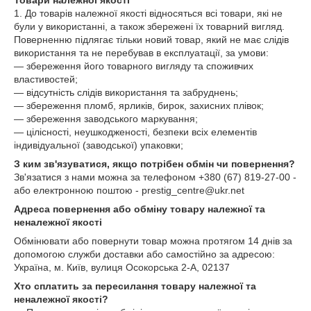
1. До товарів належної якості відносяться всі товари, які не
були у використанні, а також збережені їх товарний вигляд.
Поверненню підлягає тільки новий товар, який не має слідів
використання та не перебував в експлуатації, за умови:
— збереження його товарного вигляду та споживчих
властивостей;
— відсутність слідів використання та забруднень;
— збереження пломб, ярликів, бирок, захисних плівок;
— збереження заводського маркування;
— цілісності, неушкодженості, безпеки всіх елементів
індивідуальної (заводської) упаковки;
З ким зв'язуватися, якщо потрібен обмін чи повернення?
Зв'язатися з нами можна за телефоном +380 (67) 819-27-00 -
або електронною поштою - prestig_centre@ukr.net
Адреса повернення або обміну товару належної та
неналежної якості
Обмінювати або повернути товар можна протягом 14 днів за
допомогою служби доставки або самостійно за адресою:
Україна, м. Київ, вулиця Осокорська 2-А, 02137
Хто сплатить за пересилання товару належної та
неналежної якості?