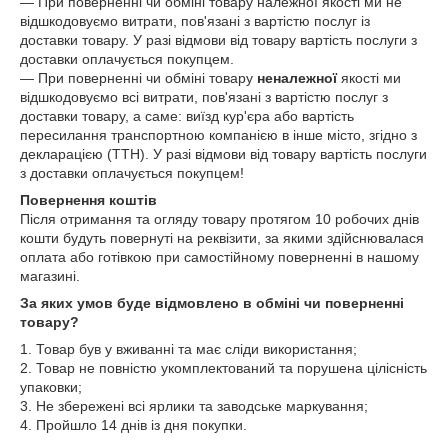
— При поверненні чи обміні товару належної якості ми не
відшкодовуємо витрати, пов'язані з вартістю послуг із
доставки товару. У разі відмови від товару вартість послуги з
доставки оплачується покупцем.
— При поверненні чи обміні товару
неналежної
якості ми
відшкодовуємо всі витрати, пов'язані з вартістю послуг з
доставки товару, а саме: виїзд кур'єра або вартість
пересилання транспортною компанією в інше місто, згідно з
декларацією (ТТН). У разі відмови від товару вартість послуги
з доставки оплачується покупцем!
Повернення коштів
Після отримання та огляду товару протягом 10 робочих днів
кошти будуть повернуті на реквізити, за якими здійснювалася
оплата або готівкою при самостійному поверненні в нашому
магазині.
За яких умов буде відмовлено в обміні чи поверненні
товару?
1. Товар був у вживанні та має сліди використання;
2. Товар не повністю укомплектований та порушена цілісність
упаковки;
3. Не збережені всі ярлики та заводське маркування;
4. Пройшло 14 днів із дня покупки.